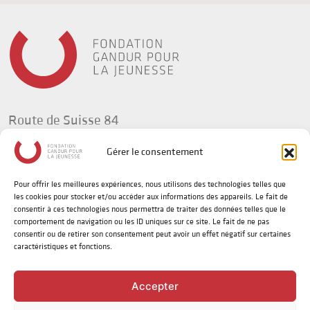
Route de Suisse 84
1295 Tannay
Gérer le consentement
Suisse
Pour offrir les meilleures expériences, nous utilisons des technologies telles que
t +41(0) 58 702 92 34
les cookies pour stocker et/ou accéder aux informations des appareils. Le fait de
info@fg-jeunesse.org
consentir à ces technologies nous permettra de traiter des données telles que le
comportement de navigation ou les ID uniques sur ce site. Le fait de ne pas
consentir ou de retirer son consentement peut avoir un effet négatif sur certaines
caractéristiques et fonctions.
Politique de confidentialité
Disclaimer sur le genre
Accepter