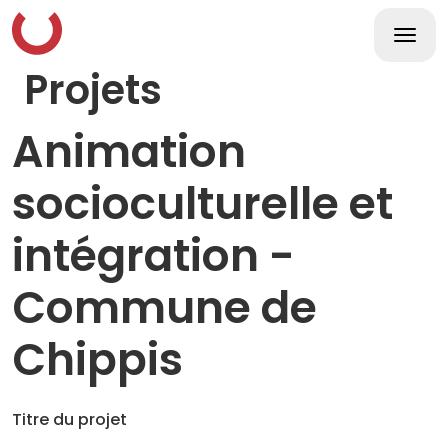
Skip
to
content
Togg
navi
Projets
Animation
socioculturelle et
intégration -
Commune de
Chippis
Titre du projet