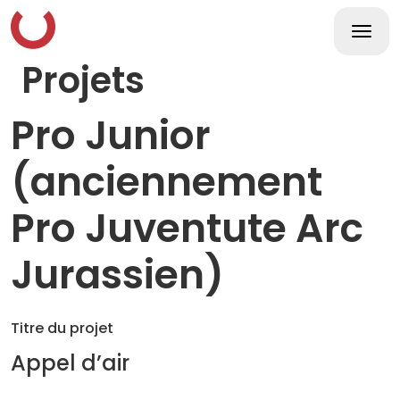
Skip
to
content
Togg
navi
Projets
Pro Junior
(anciennement
Pro Juventute Arc
Jurassien)
Titre du projet
Appel d’air