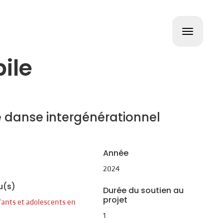
Toggle
navigat
ile
de danse intergénérationnel
Année
2024
u(s)
Durée du soutien au
projet
fants et adolescents en
1