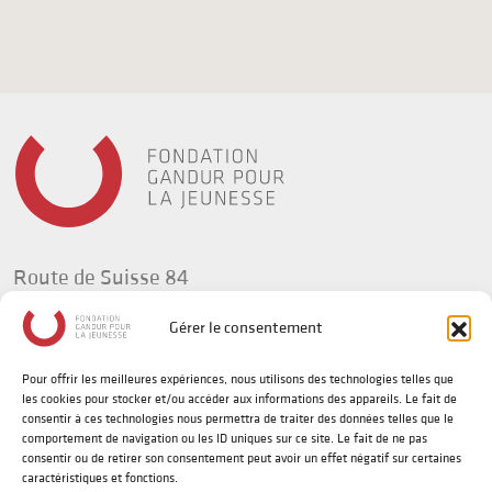
Route de Suisse 84
1295 Tannay
Gérer le consentement
Suisse
Pour offrir les meilleures expériences, nous utilisons des technologies telles que
t +41(0) 58 702 92 34
les cookies pour stocker et/ou accéder aux informations des appareils. Le fait de
info@fg-jeunesse.org
consentir à ces technologies nous permettra de traiter des données telles que le
comportement de navigation ou les ID uniques sur ce site. Le fait de ne pas
consentir ou de retirer son consentement peut avoir un effet négatif sur certaines
caractéristiques et fonctions.
Politique de confidentialité