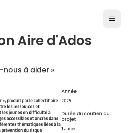
Toggle
navigat
on Aire d'Ados
-nous à aider »
Année
», produit par le collectif aire
2025
tre les ressources et
les jeunes en difficulté à
Durée du soutien au
es accessibles et ancrés dans
projet
ifférentes thématiques liées à la
1 année
a prévention du risque