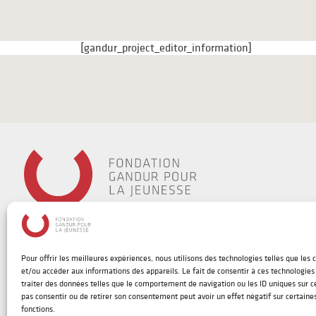
[gandur_project_editor_information]
Pour offrir les meilleures expériences, nous utilisons des technologies telles que les 
et/ou accéder aux informations des appareils. Le fait de consentir à ces technologie
traiter des données telles que le comportement de navigation ou les ID uniques sur ce 
pas consentir ou de retirer son consentement peut avoir un effet négatif sur certaines
©
2026 | Fondation Gandur pour la Jeunesse
fonctions.
Designed by
Alternative Communication
|
Integrated by
devsector.ch