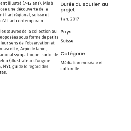
t illustré (7-12 ans). Mis à
Durée du soutien au
pose une découverte de la
projet
 l’art régional, suisse et
1 an, 2017
qu’à l’art contemporain.
les œuvres de la collection au
Pays
t proposées sous forme de petits
Suisse
leur sens de l’observation et
mascotte, Arpin le lapin,
Catégorie
n animal sympathique, sortie de
kin (illustrateur d’origine
Médiation muséale et
n, NY), guide le regard des
culturelle
tes.