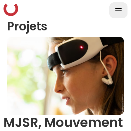
Skip
to
content
Togg
navi
Projets
MJSR, Mouvement