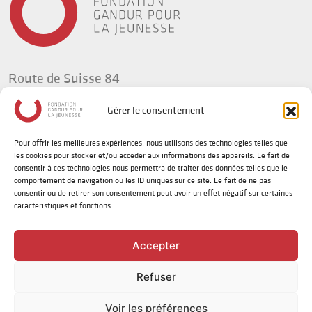
Route de Suisse 84
1295 Tannay
Gérer le consentement
Suisse
Pour offrir les meilleures expériences, nous utilisons des technologies telles que
t +41(0) 58 702 92 34
les cookies pour stocker et/ou accéder aux informations des appareils. Le fait de
info@fg-jeunesse.org
consentir à ces technologies nous permettra de traiter des données telles que le
comportement de navigation ou les ID uniques sur ce site. Le fait de ne pas
consentir ou de retirer son consentement peut avoir un effet négatif sur certaines
caractéristiques et fonctions.
Politique de confidentialité
Disclaimer sur le genre
Accepter
Refuser
©
2026 | Fondation Gandur pour la Jeunesse
Designed by
Alternative Communication
|
Integrated by
devsector.ch
Voir les préférences