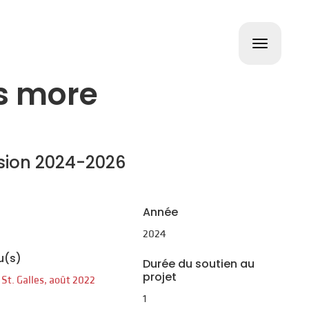
Toggle
navigat
is more
usion 2024-2026
Année
2024
u(s)
Durée du soutien au
projet
 St. Galles, août 2022
1