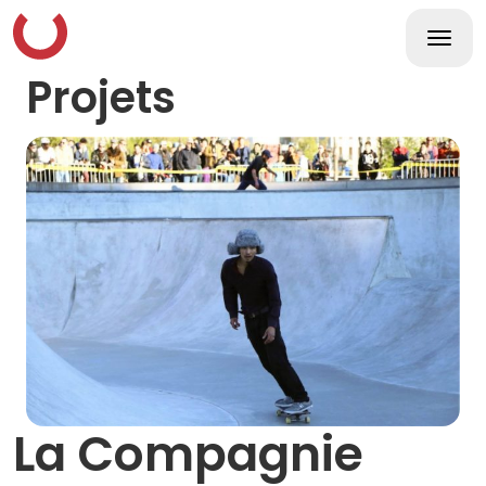
Skip
to
content
Togg
navi
Projets
La Compagnie