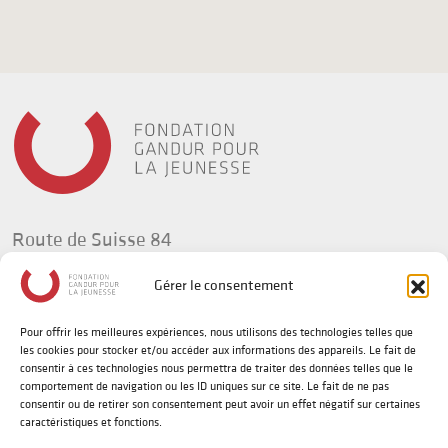
Route de Suisse 84
1295 Tannay
Gérer le consentement
Suisse
Pour offrir les meilleures expériences, nous utilisons des technologies telles que
t +41(0) 58 702 92 34
les cookies pour stocker et/ou accéder aux informations des appareils. Le fait de
info@fg-jeunesse.org
consentir à ces technologies nous permettra de traiter des données telles que le
comportement de navigation ou les ID uniques sur ce site. Le fait de ne pas
consentir ou de retirer son consentement peut avoir un effet négatif sur certaines
caractéristiques et fonctions.
Politique de confidentialité
Disclaimer sur le genre