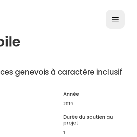
Toggle
navigat
oile
s genevois à caractère inclusif
Année
2019
Durée du soutien au
projet
1