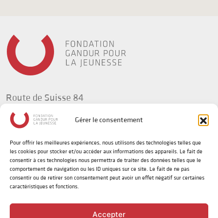
Route de Suisse 84
1295 Tannay
Gérer le consentement
Suisse
Pour offrir les meilleures expériences, nous utilisons des technologies telles que
t +41(0) 58 702 92 34
les cookies pour stocker et/ou accéder aux informations des appareils. Le fait de
info@fg-jeunesse.org
consentir à ces technologies nous permettra de traiter des données telles que le
comportement de navigation ou les ID uniques sur ce site. Le fait de ne pas
consentir ou de retirer son consentement peut avoir un effet négatif sur certaines
caractéristiques et fonctions.
Politique de confidentialité
Disclaimer sur le genre
Accepter