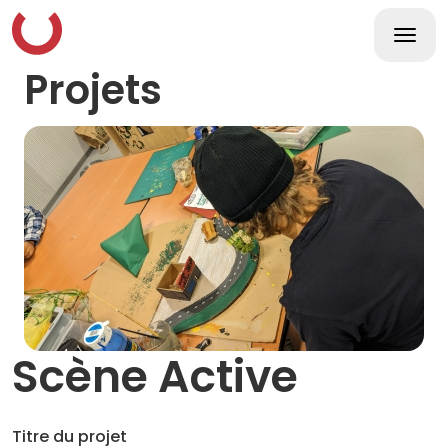
Skip
to
content
Togg
navi
Projets
Scène Active
Titre du projet