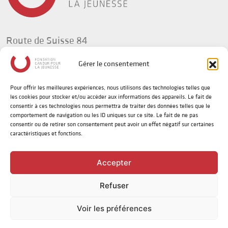
Route de Suisse 84
1295 Tannay
Gérer le consentement
Suisse
Pour offrir les meilleures expériences, nous utilisons des technologies telles que
t +41(0) 58 702 92 34
les cookies pour stocker et/ou accéder aux informations des appareils. Le fait de
info@fg-jeunesse.org
consentir à ces technologies nous permettra de traiter des données telles que le
comportement de navigation ou les ID uniques sur ce site. Le fait de ne pas
consentir ou de retirer son consentement peut avoir un effet négatif sur certaines
caractéristiques et fonctions.
Politique de confidentialité
Disclaimer sur le genre
Accepter
Refuser
©
2026 | Fondation Gandur pour la Jeunesse
Designed by
Alternative Communication
|
Integrated by
devsector.ch
Voir les préférences