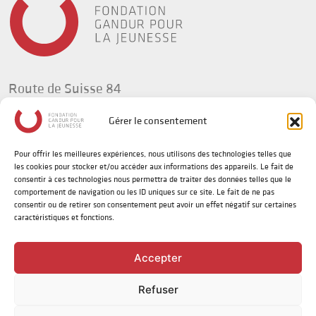
Route de Suisse 84
1295 Tannay
Gérer le consentement
Suisse
Pour offrir les meilleures expériences, nous utilisons des technologies telles que
t +41(0) 58 702 92 34
les cookies pour stocker et/ou accéder aux informations des appareils. Le fait de
info@fg-jeunesse.org
consentir à ces technologies nous permettra de traiter des données telles que le
comportement de navigation ou les ID uniques sur ce site. Le fait de ne pas
consentir ou de retirer son consentement peut avoir un effet négatif sur certaines
caractéristiques et fonctions.
Politique de confidentialité
Disclaimer sur le genre
Accepter
Refuser
©
2026 | Fondation Gandur pour la Jeunesse